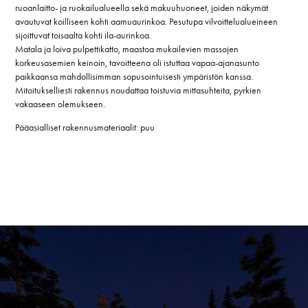
ruoanlaitto- ja ruokailualueella sekä makuuhuoneet, joiden näkymät
avautuvat koilliseen kohti aamuaurinkoa. Pesutupa vilvoittelualueineen
sijoittuvat toisaalta kohti ila-aurinkoa.
Matala ja loiva pulpettikatto, maastoa mukailevien massojen
korkeusasemien keinoin, tavoitteena oli istuttaa vapaa-ajanasunto
paikkaansa mahdollisimman sopusointuisesti ympäristön kanssa.
Mitoitukselliesti rakennus noudattaa toistuvia mittasuhteita, pyrkien
vakaaseen olemukseen.
Pääasialliset rakennusmateriaalit: puu