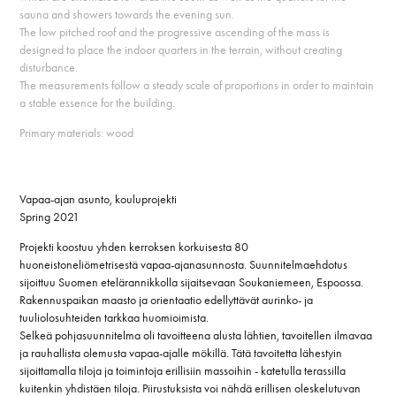
sauna and showers towards the evening sun.
The low pitched roof and the progressive ascending of the mass is
designed to place the indoor quarters in the terrain, without creating
disturbance.
The measurements follow a steady scale of proportions in order to maintain
a stable essence for the building.
Primary materials: wood
Vapaa-ajan asunto, kouluprojekti
Spring 2021
Projekti koostuu yhden kerroksen korkuisesta 80
huoneistoneliömetrisestä vapaa-ajanasunnosta. Suunnitelmaehdotus
sijoittuu Suomen etelärannikkolla sijaitsevaan Soukaniemeen, Espoossa.
Rakennuspaikan maasto ja orientaatio edellyttävät aurinko- ja
tuuliolosuhteiden tarkkaa huomioimista.
Selkeä pohjasuunnitelma oli tavoitteena alusta lähtien, tavoitellen ilmavaa
ja rauhallista olemusta vapaa-ajalle mökillä. Tätä tavoitetta lähestyin
sijoittamalla tiloja ja toimintoja erillisiin massoihin - katetulla terassilla
kuitenkin yhdistäen tiloja. Piirustuksista voi nähdä erillisen oleskelutuvan